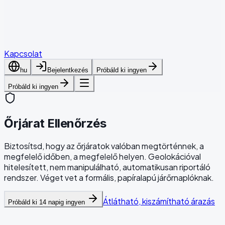
Cikkek
Letöltések
Kapcsolat
hu
Bejelentkezés
Próbáld ki ingyen
Próbáld ki ingyen
Őrjárat Ellenőrzés
Biztosítsd, hogy az őrjáratok valóban megtörténnek, a
megfelelő időben, a megfelelő helyen. Geolokációval
hitelesített, nem manipulálható, automatikusan riportáló
rendszer. Véget vet a formális, papíralapú járőrnaplóknak.
Átlátható, kiszámítható árazás
Próbáld ki 14 napig ingyen