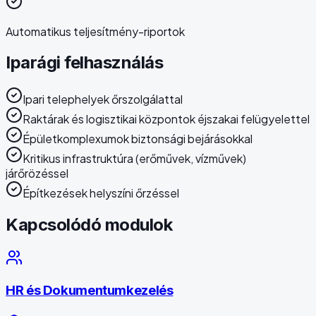
Automatikus teljesítmény-riportok
Iparági felhasználás
Ipari telephelyek őrszolgálattal
Raktárak és logisztikai központok éjszakai felügyelettel
Épületkomplexumok biztonsági bejárásokkal
Kritikus infrastruktúra (erőművek, vízművek)
járőrözéssel
Építkezések helyszíni őrzéssel
Kapcsolódó modulok
HR és Dokumentumkezelés