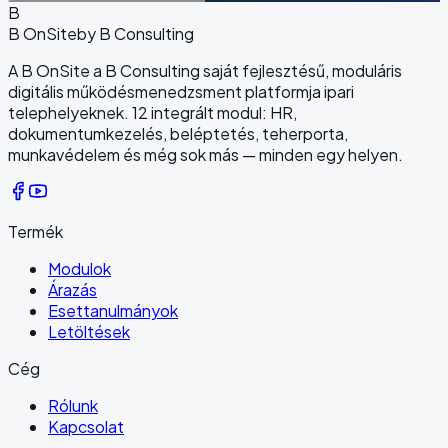
B
B OnSite
by B Consulting
A B OnSite a B Consulting saját fejlesztésű, moduláris
digitális működésmenedzsment platformja ipari
telephelyeknek. 12 integrált modul: HR,
dokumentumkezelés, beléptetés, teherporta,
munkavédelem és még sok más — minden egy helyen.
Termék
Modulok
Árazás
Esettanulmányok
Letöltések
Cég
Rólunk
Kapcsolat