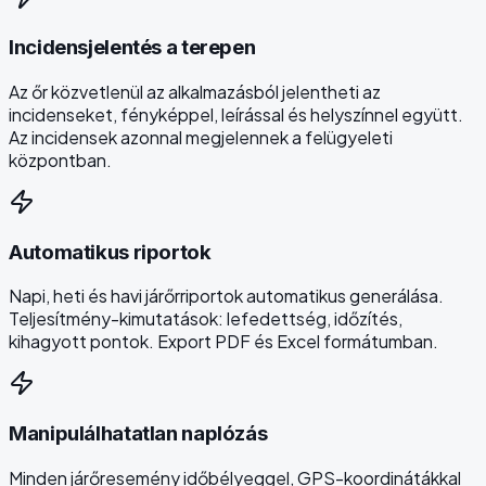
Incidensjelentés a terepen
Az őr közvetlenül az alkalmazásból jelentheti az
incidenseket, fényképpel, leírással és helyszínnel együtt.
Az incidensek azonnal megjelennek a felügyeleti
központban.
Automatikus riportok
Napi, heti és havi járőrriportok automatikus generálása.
Teljesítmény-kimutatások: lefedettség, időzítés,
kihagyott pontok. Export PDF és Excel formátumban.
Manipulálhatatlan naplózás
Minden járőresemény időbélyeggel, GPS-koordinátákkal