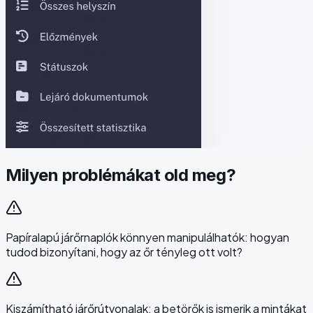
Milyen problémákat old meg?
Papíralapú járőrnaplók könnyen manipulálhatók: hogyan
tudod bizonyítani, hogy az őr tényleg ott volt?
Kiszámítható járőrútvonalak: a betörők is ismerik a mintákat