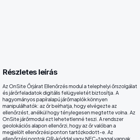
Részletes leírás
Az OnSite Őrjárat Ellenőrzés modul a telephelyi őrszolgálat
és járőrfeladatok digitális felügyeletét biztosítja. A
hagyományos papíralapú járőrnaplók könnyen
manipulálhatók: az őr beírhatja, hogy elvégezte az
ellenőrzést, anélkül hogy ténylegesen megtette volna. Az
OnSite járőrmodul ezt lehetetlenné teszi. A rendszer
geolokációs alapon ellenőrzi, hogy az őr valóban a
megjelölt ellenőrzési ponton tartózkodott-e. Az
ellenőrzési pontok QR-kóddal vagy NFC-taggal vannak