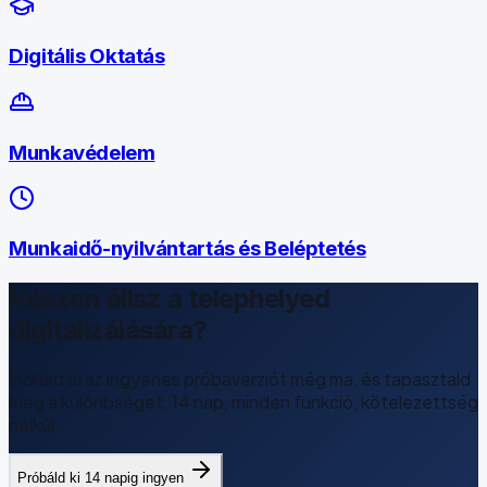
Digitális Oktatás
Munkavédelem
Munkaidő-nyilvántartás és Beléptetés
Készen állsz a telephelyed
digitalizálására?
Indítsd el az ingyenes próbaverziót még ma, és tapasztald
meg a különbséget. 14 nap, minden funkció, kötelezettség
nélkül.
Próbáld ki 14 napig ingyen