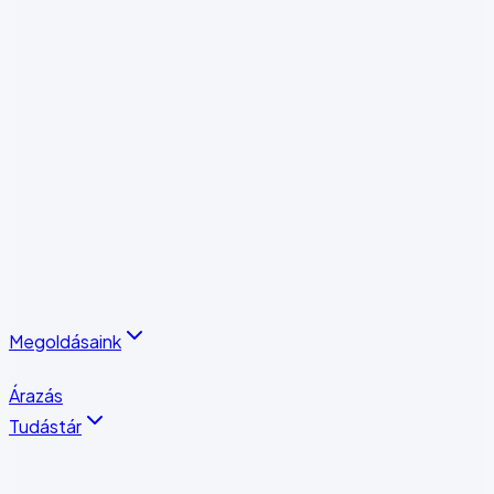
Vendégkezelés
Alvállalkozói Portál
Riportok és Analitika
Integrációk és Automatizációk
Operatív Teljesítménymérés
Munkavállalói Portál
Minden funkció
Megoldásaink
Összes megoldás
Árazás
Tudástár
Esettanulmányok