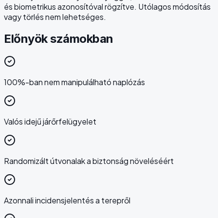
és biometrikus azonosítóval rögzítve. Utólagos módosítás
vagy törlés nem lehetséges.
Előnyök számokban
100%-ban nem manipulálható naplózás
Valós idejű járőrfelügyelet
Randomizált útvonalak a biztonság növeléséért
Azonnali incidensjelentés a terepről