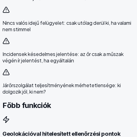
Nincs valós idejű felügyelet: csak utólag derül ki, ha valami
nem stimmel
Incidensek késedelmes jelentése: az őr csak a műszak
végén ír jelentést, ha egyáltalán
Járőrszolgálat teljesítményének mérhetetlensége: ki
dolgozik jól, ki nem?
Főbb funkciók
Geolokációval hitelesített ellenőrzési pontok