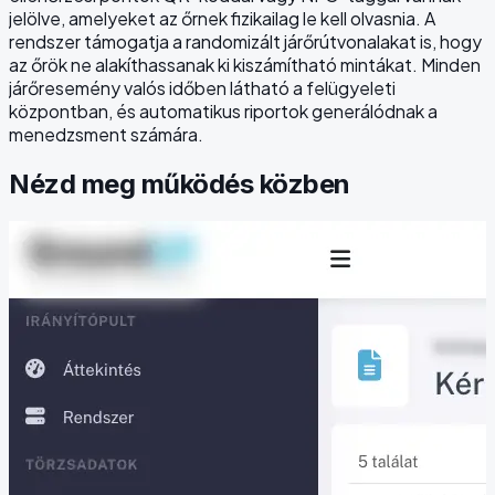
jelölve, amelyeket az őrnek fizikailag le kell olvasnia. A
rendszer támogatja a randomizált járőrútvonalakat is, hogy
az őrök ne alakíthassanak ki kiszámítható mintákat. Minden
járőresemény valós időben látható a felügyeleti
központban, és automatikus riportok generálódnak a
menedzsment számára.
Nézd meg működés közben