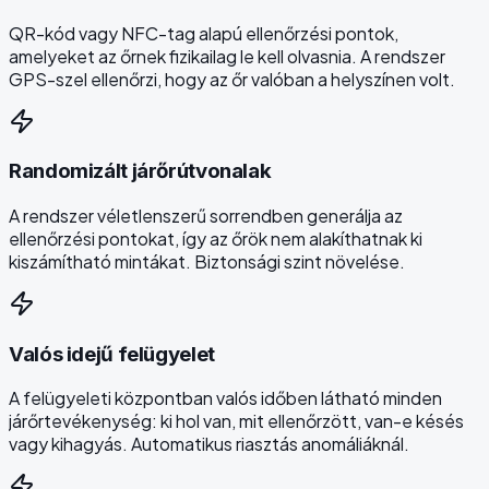
QR-kód vagy NFC-tag alapú ellenőrzési pontok,
amelyeket az őrnek fizikailag le kell olvasnia. A rendszer
GPS-szel ellenőrzi, hogy az őr valóban a helyszínen volt.
Randomizált járőrútvonalak
A rendszer véletlenszerű sorrendben generálja az
ellenőrzési pontokat, így az őrök nem alakíthatnak ki
kiszámítható mintákat. Biztonsági szint növelése.
Valós idejű felügyelet
A felügyeleti központban valós időben látható minden
járőrtevékenység: ki hol van, mit ellenőrzött, van-e késés
vagy kihagyás. Automatikus riasztás anomáliáknál.