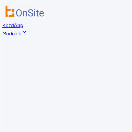
Kezdőlap
Modulok
HR és Dokumentumkezelés
Digitális Oktatás
Munkavédelem
Munkaidő-nyilvántartás és Beléptetés
Teherporta Kezelés
Őrjárat Ellenőrzés